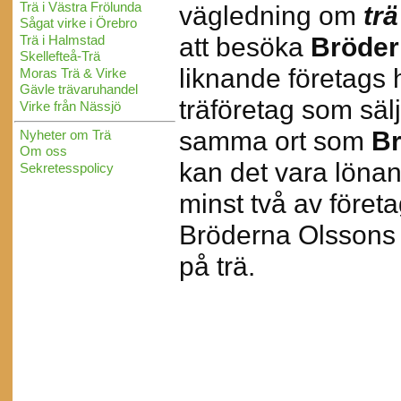
Trä i Västra Frölunda
vägledning om
trä
Sågat virke i Örebro
att besöka
Bröder
Trä i Halmstad
Skellefteå-Trä
liknande företags 
Moras Trä & Virke
Gävle trävaruhandel
träföretag som sälj
Virke från Nässjö
samma ort som
Br
Nyheter om Trä
Om oss
kan det vara lönan
Sekretesspolicy
minst två av föret
Bröderna Olssons 
på trä.