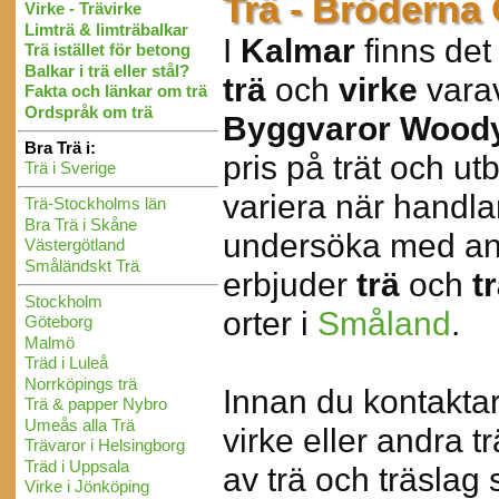
Trä - Brödern
Virke - Trävirke
Limträ & limträbalkar
I
Kalmar
finns det
Trä istället för betong
Balkar i trä eller stål?
trä
och
virke
vara
Fakta och länkar om trä
Ordspråk om trä
Byggvaror Wood
Bra Trä i:
pris på trät och ut
Trä i Sverige
variera när handlar
Trä-Stockholms län
Bra Trä i Skåne
undersöka med an
Västergötland
Småländskt Trä
erbjuder
trä
och
t
Stockholm
orter i
Småland
.
Göteborg
Malmö
Träd i Luleå
Norrköpings trä
Innan du kontaktar 
Trä & papper Nybro
Umeås alla Trä
virke eller andra t
Trävaror i Helsingborg
Träd i Uppsala
av trä och träslag
Virke i Jönköping